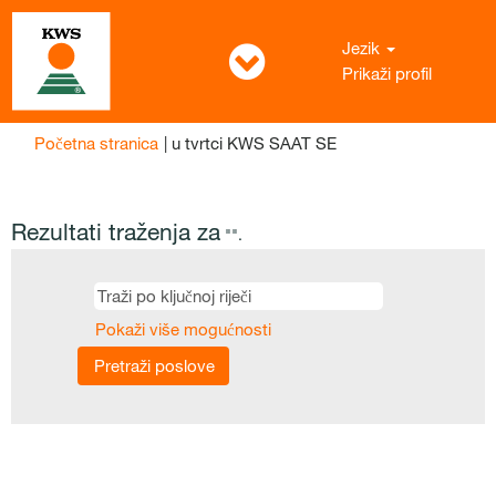
Jezik
Prikaži profil
(trenutačna
Početna stranica
|
u tvrtci KWS SAAT SE
stranica)
Rezultati traženja za
"".
Pokaži više mogućnosti