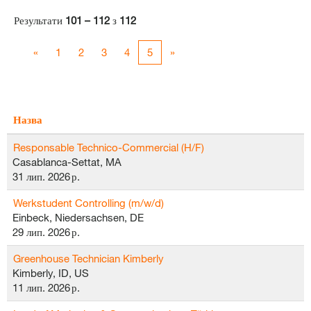
Результати
101 – 112
з
112
«
1
2
3
4
5
»
Назва
Responsable Technico-Commercial (H/F)
Casablanca-Settat, MA
31 лип. 2026 р.
Werkstudent Controlling (m/w/d)
Einbeck, Niedersachsen, DE
29 лип. 2026 р.
Greenhouse Technician Kimberly
Kimberly, ID, US
11 лип. 2026 р.