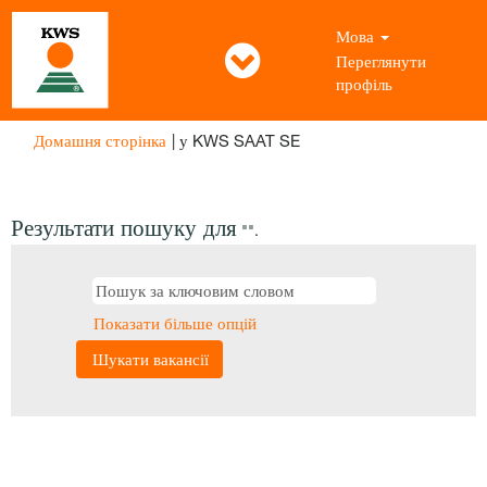
Мова
Переглянути
профіль
(поточна
Домашня сторінка
|
у KWS SAAT SE
сторінка)
Результати пошуку для
"".
Показати більше опцій