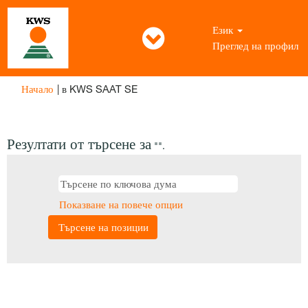
Език
Преглед на профил
(настояща
Начало
|
в KWS SAAT SE
страница)
Резултати от търсене за
"".
Показване на повече опции