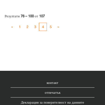
Резултати
76 – 100
от
107
«
1
2
3
4
5
»
контакт
отпечатък
Декларация за поверителност на данните