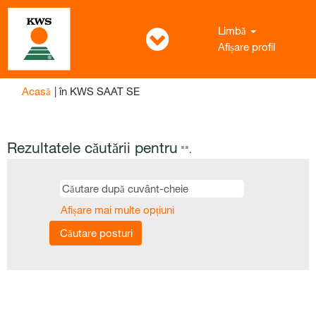
Limbă
Afișare profil
(pagina
Acasă
|
în KWS SAAT SE
curentă)
Rezultatele căutării pentru
"".
Afișare mai multe opțiuni