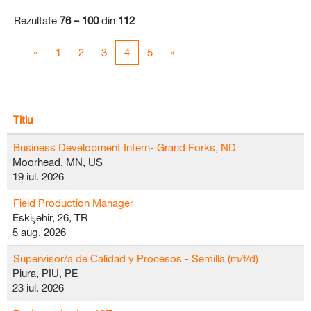
Rezultate
76 – 100
din
112
«
1
2
3
4
5
»
Titlu
Business Development Intern- Grand Forks, ND
Moorhead, MN, US
19 iul. 2026
Field Production Manager
Eskişehir, 26, TR
5 aug. 2026
Supervisor/a de Calidad y Procesos - Semilla (m/f/d)
Piura, PIU, PE
23 iul. 2026