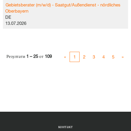
Gebietsberater (m/w/d) - Saatgut/Außendienst - nördliches
Oberbayern
DE
13.07.2026
Резултати
1 – 25
от
109
«
1
2
3
4
5
»
контакт