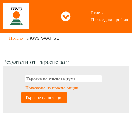
Език
Преглед на профил
(настояща
Начало
|
в KWS SAAT SE
страница)
Резултати от търсене за
"".
Показване на повече опции