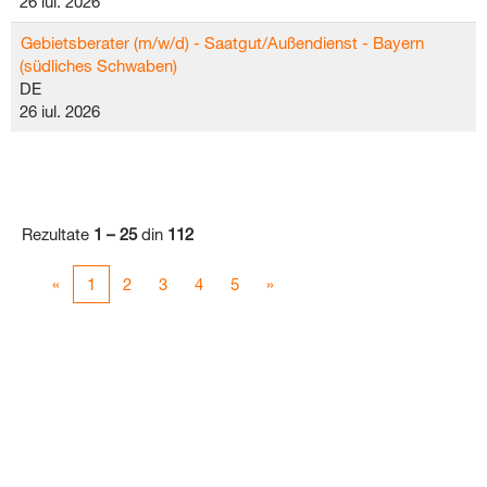
26 iul. 2026
Gebietsberater (m/w/d) - Saatgut/Außendienst - Bayern
(südliches Schwaben)
DE
26 iul. 2026
Rezultate
1 – 25
din
112
«
1
2
3
4
5
»