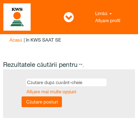
Limbă
Afișare profil
(pagina
Acasă
|
în KWS SAAT SE
curentă)
Rezultatele căutării pentru
"".
Afișare mai multe opțiuni