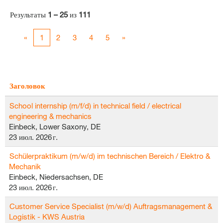
Результаты
1 – 25
из
111
«
1
2
3
4
5
»
Заголовок
School internship (m/f/d) in technical field / electrical
engineering & mechanics
Einbeck, Lower Saxony, DE
23 июл. 2026 г.
Schülerpraktikum (m/w/d) im technischen Bereich / Elektro &
Mechanik
Einbeck, Niedersachsen, DE
23 июл. 2026 г.
Customer Service Specialist (m/w/d) Auftragsmanagement &
Logistik - KWS Austria