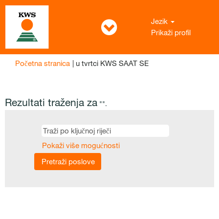
Jezik
Prikaži profil
(trenutačna
Početna stranica
|
u tvrtci KWS SAAT SE
stranica)
Rezultati traženja za
"".
Pokaži više mogućnosti