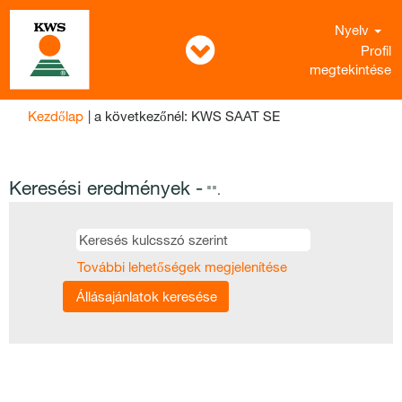
Nyelv
Profil
megtekintése
(aktuális
Kezdőlap
|
a következőnél: KWS SAAT SE
oldal)
Keresési eredmények -
"".
További lehetőségek megjelenítése