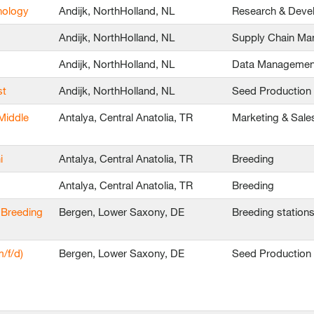
nology
Andijk, NorthHolland, NL
Research & Deve
Andijk, NorthHolland, NL
Supply Chain M
Andijk, NorthHolland, NL
Data Managemen
st
Andijk, NorthHolland, NL
Seed Production
Middle
Antalya, Central Anatolia, TR
Marketing & Sale
i
Antalya, Central Anatolia, TR
Breeding
Antalya, Central Anatolia, TR
Breeding
 Breeding
Bergen, Lower Saxony, DE
Breeding station
/f/d)
Bergen, Lower Saxony, DE
Seed Production