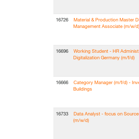
16726
Material & Production Master D
Management Associate (m/w/d
16696
Working Student - HR Administ
Digitalization Germany (m/f/d)
16666
Category Manager (m/f/d) - In
Buildings
16733
Data Analyst - focus on Sourc
(m/w/d)