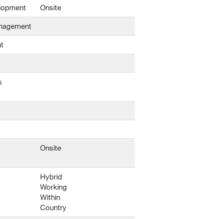
lopment
Onsite
anagement
t
s
s
Onsite
Hybrid
Working
Within
Country