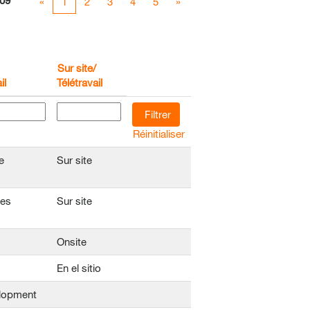
09
«
1
2
3
4
5
»
Sur site/
il
Télétravail
Réinitialiser
e
Sur site
tes
Sur site
Onsite
En el sitio
lopment