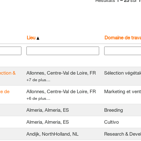
Résultats
1 – 25
sur
1
Lieu
Domaine de trava
ction &
Allonnes, Centre-Val de Loire, FR
Sélection végétal
+7 de plus…
te de
Allonnes, Centre-Val de Loire, FR
Marketing et ven
+6 de plus…
Almeria, Almeria, ES
Breeding
Almeria, Almeria, ES
Cultivo
Andijk, NorthHolland, NL
Research & Deve