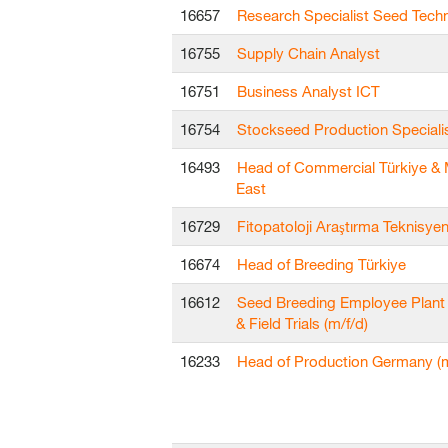
16657
Research Specialist Seed Tech
16755
Supply Chain Analyst
16751
Business Analyst ICT
16754
Stockseed Production Speciali
16493
Head of Commercial Türkiye & 
East
16729
Fitopatoloji Araştırma Teknisyen
16674
Head of Breeding Türkiye
16612
Seed Breeding Employee Plant
& Field Trials (m/f/d)
16233
Head of Production Germany (m