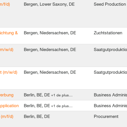
/f/d)
Bergen, Lower Saxony, DE
Seed Production
üchtung &
Bergen, Niedersachsen, DE
Zuchtstationen
(m/w/d)
Bergen, Niedersachsen, DE
Saatgutprodukti
t (m/w/d)
Bergen, Niedersachsen, DE
Saatgutprodukti
ewerbung
Berlin, BE, DE
Business Adminis
+1 de plus…
application
Berlin, BE, DE
Business Adminis
+1 de plus…
(m/f/d)
Berlin, BE, DE
Procurement