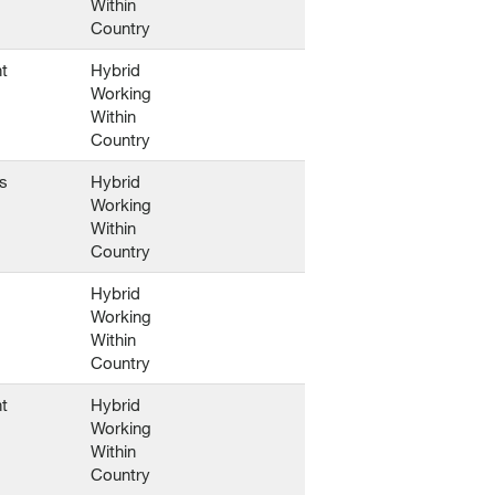
Within
Country
t
Hybrid
Working
Within
Country
s
Hybrid
Working
Within
Country
Hybrid
Working
Within
Country
t
Hybrid
Working
Within
Country