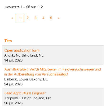
Résultats
1 – 25
sur
112
«
1
2
3
4
5
»
Titre
Open application form
Andijk, NorthHolland, NL
14 juil. 2026
Aushilfskräfte (m/w/d) Mitarbeiter im Feldversuchswesen und
in der Aufbereitung von Versuchssaatgut
Einbeck, Lower Saxony, DE
24 juil. 2026
Lead Agricultural Engineer
Thriplow, East of England, GB
26 juil. 2026