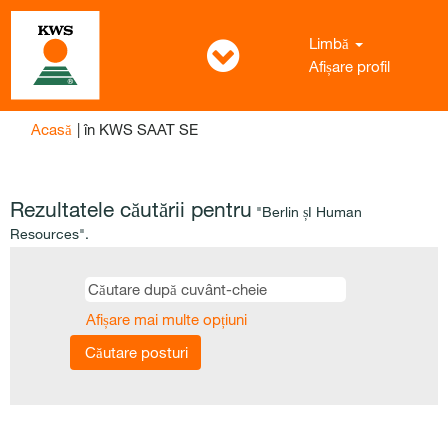
Limbă
Afișare profil
(pagina
Acasă
|
în KWS SAAT SE
curentă)
Rezultatele căutării pentru
"Berlin șI Human
Resources".
Afișare mai multe opțiuni