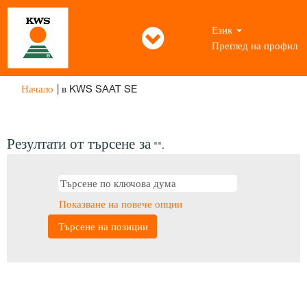
Език
Преглед на профил
(настояща
Начало
|
в KWS SAAT SE
страница)
Резултати от търсене за
"".
Показване на повече опции