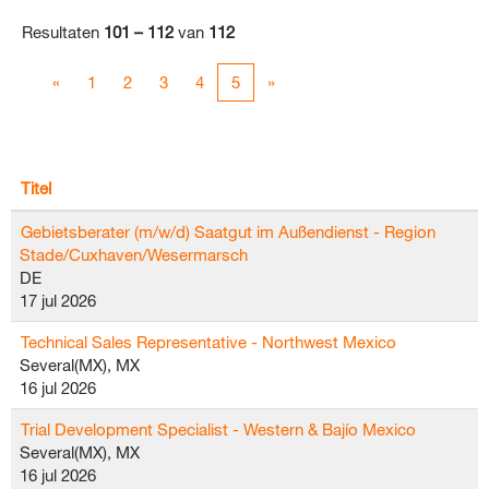
Resultaten
101 – 112
van
112
«
1
2
3
4
5
»
Titel
Gebietsberater (m/w/d) Saatgut im Außendienst - Region
Stade/Cuxhaven/Wesermarsch
DE
17 jul 2026
Technical Sales Representative - Northwest Mexico
Several(MX), MX
16 jul 2026
Trial Development Specialist - Western & Bajío Mexico
Several(MX), MX
16 jul 2026