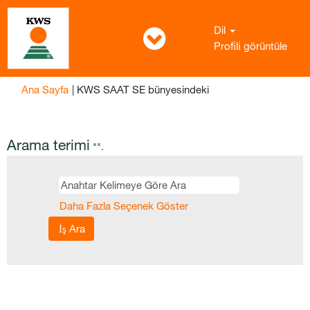
Dil
Profi̇li̇ görüntüle
(mevcut
Ana Sayfa
|
KWS SAAT SE bünyesindeki
sayfa)
Arama terimi
"".
Daha Fazla Seçenek Göster