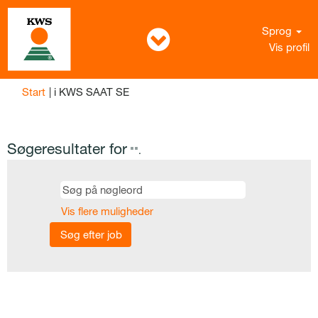
Sprog
Vis profil
(aktuel
Start
|
i KWS SAAT SE
side)
Søgeresultater for
"".
Vis flere muligheder