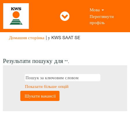
Мова
Переглянути
профіль
(поточна
Домашня сторінка
|
у KWS SAAT SE
сторінка)
Результати пошуку для
"".
Показати більше опцій