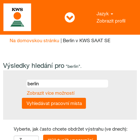
Jazyk
Zobrazit profil
(aktuální
Na domovskou stránku
|
Berlin v KWS SAAT SE
strana)
Výsledky hledání pro
"berlin".
Zobrazit více možností
Vyberte, jak často chcete obdržet výstrahu (ve dnech):