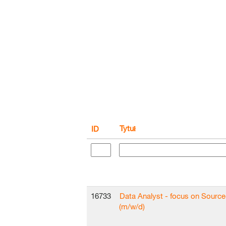
Tytuł
ID
16733
Data Analyst - focus on Sourc
(m/w/d)