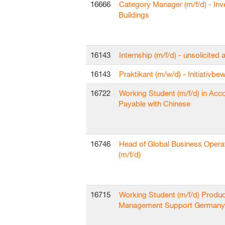
16666
Category Manager (m/f/d) - In
Buildings
16143
Internship (m/f/d) - unsolicited 
16143
Praktikant (m/w/d) - Initiativb
16722
Working Student (m/f/d) in Acc
Payable with Chinese
16746
Head of Global Business Opera
(m/f/d)
16715
Working Student (m/f/d) Produc
Management Support Germany