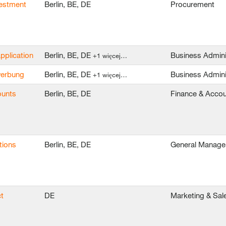
vestment
Berlin, BE, DE
Procurement
application
Berlin, BE, DE
Business Admini
+1 więcej…
ewerbung
Berlin, BE, DE
Business Admini
+1 więcej…
ounts
Berlin, BE, DE
Finance & Accou
tions
Berlin, BE, DE
General Manag
t
DE
Marketing & Sal