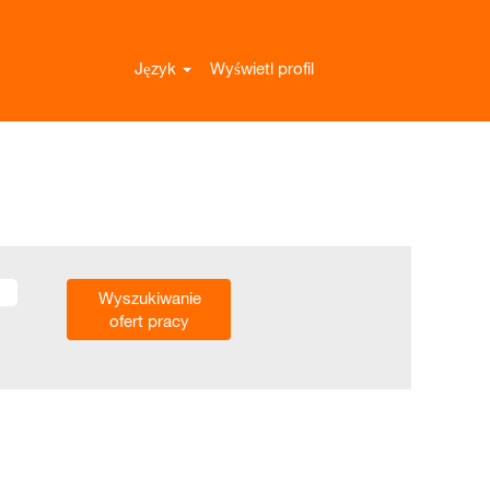
Język
Wyświetl profil