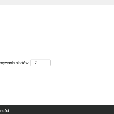
ymywania alertów:
tności