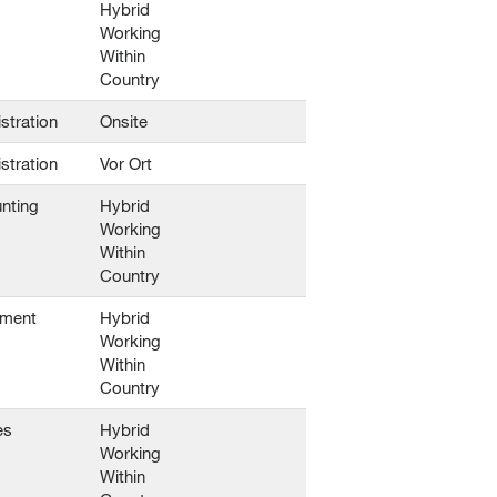
Hybrid
Working
Within
Country
stration
Onsite
stration
Vor Ort
nting
Hybrid
Working
Within
Country
ement
Hybrid
Working
Within
Country
es
Hybrid
Working
Within