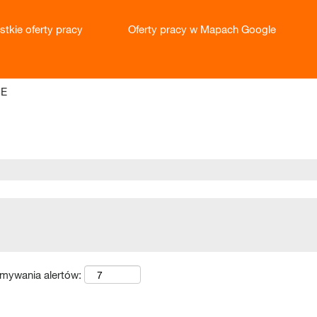
stkie oferty pracy
Oferty pracy w Mapach Google
(bieżąca
SE
strona)
ymywania alertów: