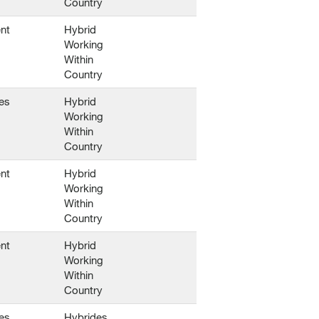
Country
nt
Hybrid
Working
Within
Country
es
Hybrid
Working
Within
Country
nt
Hybrid
Working
Within
Country
nt
Hybrid
Working
Within
Country
es
Hybrides