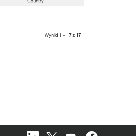
Country
Wyniki
1 – 17
z
17
O
O
O
O