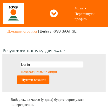
Мова
Переглянути
профіль
(поточна
Домашня сторінка
|
Berlin у KWS SAAT SE
сторінка)
Результати пошуку для
"berlin".
Показати більше опцій
Виберіть, як часто (у днях) будете отримувати
попередження: