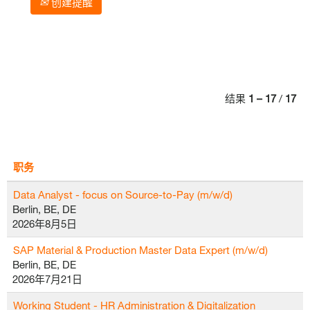
创建提醒
结果
1 – 17
/
17
职务
Data Analyst - focus on Source-to-Pay (m/w/d)
Berlin, BE, DE
2026年8月5日
SAP Material & Production Master Data Expert (m/w/d)
Berlin, BE, DE
2026年7月21日
Working Student - HR Administration & Digitalization