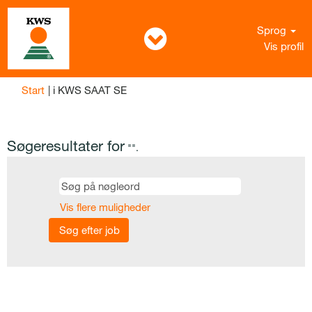
Sprog
Vis profil
(aktuel
Start
|
i KWS SAAT SE
side)
Søgeresultater for
"".
Vis flere muligheder